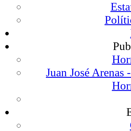
Est
Polít
Pub
Hor
Juan José Arenas -
Hor