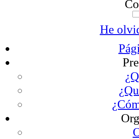
Co
He olvi
Pági
Pre
¿Q
¿Qu
¿Cóm
Org
O