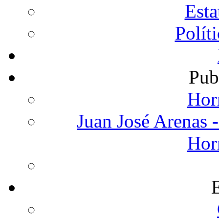
Est
Polít
Pub
Hor
Juan José Arenas -
Hor