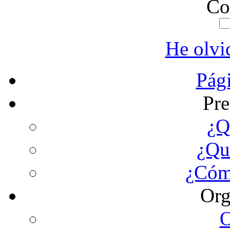
Co
He olvi
Pági
Pre
¿Q
¿Qu
¿Cóm
Org
O