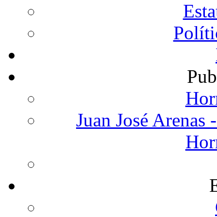
Est
Polít
Pub
Hor
Juan José Arenas -
Hor