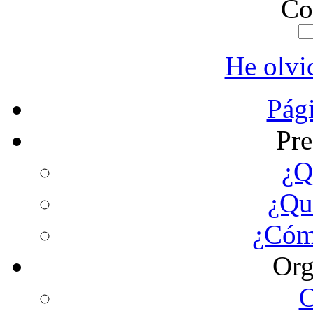
Co
He olvi
Pági
Pre
¿Q
¿Qu
¿Cóm
Org
O