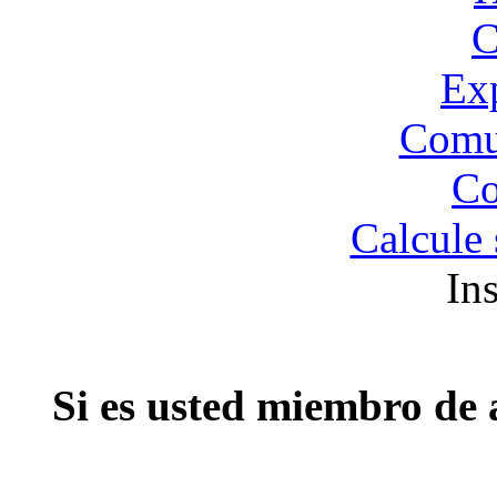
C
Exp
Comu
Co
Calcule 
In
Si es usted miembro de