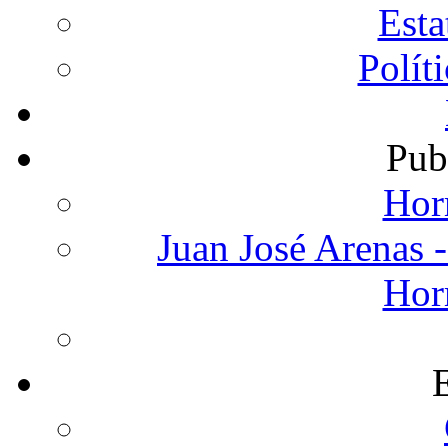
Est
Polít
Pub
Hor
Juan José Arenas -
Hor