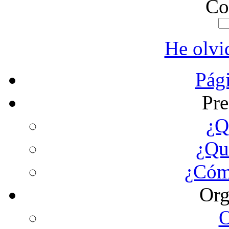
Co
He olvi
Pági
Pre
¿Q
¿Qu
¿Cóm
Org
O